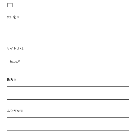
会社名※
サイトURL
氏名※
ふりがな※